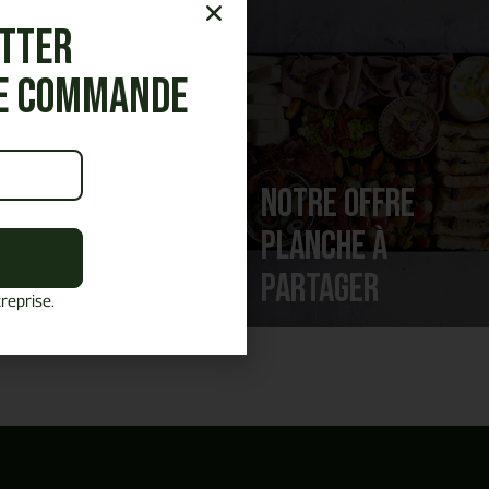
etter
re commande
Notre offre
Notre offre
Cocktails &
Planche à
réceptions
partager
reprise.