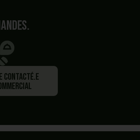
mandes.
re contacté.e
commercial