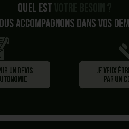
Quel est
votre besoin ?
ous accompagnons dans vos de
nir un devis
Je veux êt
autonomie
par un 
Besoin de plus d'information ?
Vous avez commencé un panier,