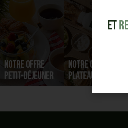
et
R
Notre offre
Notre offre
Petit-déjeuner
Plateaux repas