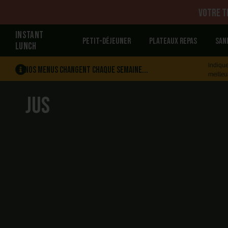
Votre tr
INSTANT
Petit-déjeuner
Plateaux repas
San
LUNCH
Indique
Nos menus changent chaque semaine...
meilleu
Jus