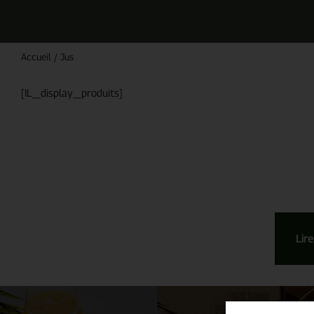
Accueil
/
Jus
[IL_display_produits]
Lire