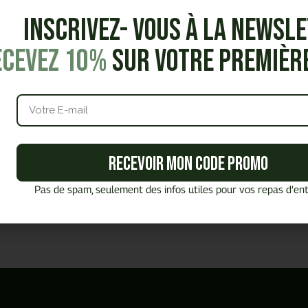
Inscrivez- vous à la Newsl
ecevez 10%
sur votre premiè
Notre offre
Snacking &
Notre offre
Recevoir mon code promo
Lunchbag
Pause gourmande
Pas de spam, seulement des infos utiles pour vos repas d’ent