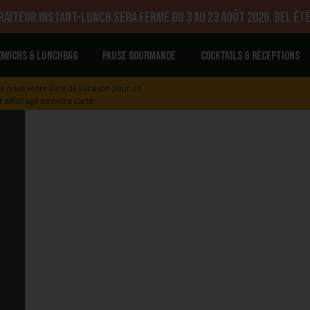
aiteur Instant-Lunch sera fermé du 3 au 23 août 2026. Bel été
dwichs & Lunchbag
Pause gourmande
Cocktails & réceptions
z nous votre date de livraison pour un
r affichage de notre carte